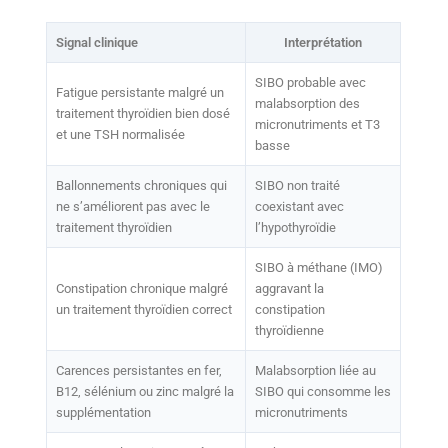
Signal clinique
Interprétation
SIBO probable avec
Fatigue persistante malgré un
malabsorption des
traitement thyroïdien bien dosé
micronutriments et T3
et une TSH normalisée
basse
Ballonnements chroniques qui
SIBO non traité
ne s’améliorent pas avec le
coexistant avec
traitement thyroïdien
l’hypothyroïdie
SIBO à méthane (IMO)
Constipation chronique malgré
aggravant la
un traitement thyroïdien correct
constipation
thyroïdienne
Carences persistantes en fer,
Malabsorption liée au
B12, sélénium ou zinc malgré la
SIBO qui consomme les
supplémentation
micronutriments