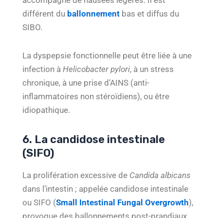
accompagné de nausées légères. Il est
différent du
ballonnement
bas et diffus du
SIBO.
La dyspepsie fonctionnelle peut être liée à une
infection à
Helicobacter pylori
, à un stress
chronique, à une prise d’AINS (anti-
inflammatoires non stéroïdiens), ou être
idiopathique.
6. La candidose intestinale
(SIFO)
La prolifération excessive de
Candida albicans
dans l’intestin ; appelée candidose intestinale
ou SIFO (
Small Intestinal Fungal Overgrowth
),
provoque des ballonnements post-prandiaux,