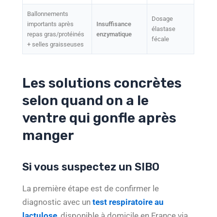
Ballonnements
Dosage
importants après
Insuffisance
élastase
repas gras/protéinés
enzymatique
fécale
+ selles graisseuses
Les solutions concrètes
selon quand on a le
ventre qui gonfle après
manger
Si vous suspectez un SIBO
La première étape est de confirmer le
diagnostic avec un
test respiratoire au
lactulose
, disponible à domicile en France via