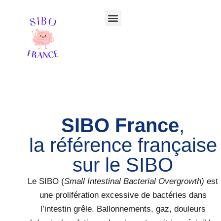
Aller
Menu
au
contenu
Votre ebook offert
Guérir du SIBO 📘
SIBO France
,
la référence française
sur le SIBO
Le SIBO (
Small Intestinal Bacterial Overgrowth)
est
une prolifération excessive de bactéries dans
l’intestin grêle. Ballonnements, gaz, douleurs