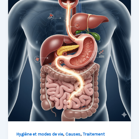
,
,
Hygiène et modes de vie
Causes
Traitement