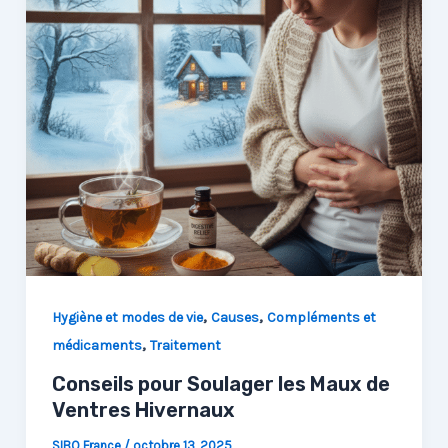
,
,
Hygiène et modes de vie
Causes
Compléments et
,
médicaments
Traitement
Conseils pour Soulager les Maux de
Ventres Hivernaux
SIBO France
/
octobre 13, 2025