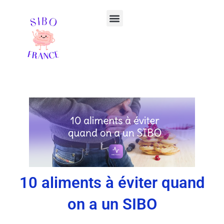
Aller
Menu
au
contenu
Votre ebook offert
Guérir du SIBO 📘
10 aliments à éviter quand
on a un SIBO