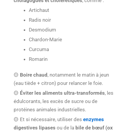
cholagogues et cholérétiques
, comme :
Artichaut
Radis noir
Desmodium
Chardon-Marie
Curcuma
Romarin
🟡
Boire chaud
, notamment le matin à jeun
(eau tiède + citron) pour relancer le foie.
🟡
Éviter les aliments ultra-transformés
, les
édulcorants, les excès de sucre ou de
protéines animales industrielles.
🟡 Et si nécessaire, utiliser des
enzymes
digestives lipases
ou de la
bile de bœuf (ox