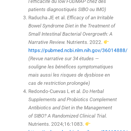
l’efficacité du low FODMAP chez des
patients diagnostiqués SIBO ou IMO)
Raducha JE et al.
Efficacy of an Irritable
Bowel Syndrome Diet in the Treatment of
Small Intestinal Bacterial Overgrowth: A
Narrative Review.
Nutrients. 2022.
https://pubmed.ncbi.nlm.nih.gov/36014888/
(Revue narrative sur 34 études —
souligne les bénéfices symptomatiques
mais aussi les risques de dysbiose en
cas de restriction prolongée)
Redondo-Cuevas L et al.
Do Herbal
Supplements and Probiotics Complement
Antibiotics and Diet in the Management
of SIBO? A Randomized Clinical Trial.
Nutrients. 2024;16:1083.