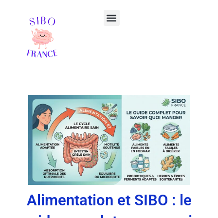
Aller
Menu
au
contenu
Votre ebook offert
Alimentation et SIBO : le