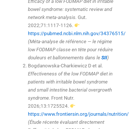
Efficacy of a low FODMAP diet in irritable
bowel syndrome: systematic review and
network meta-analysis.
Gut.
2022;71:1117-1126.
https://pubmed.ncbi.nlm.nih.gov/34376515/
(Méta-analyse de référence — le régime
low FODMAP classe en tête pour réduire
douleurs et ballonnements dans le
SII
)
Bogdanowska-Charkiewicz D et al.
Effectiveness of the low FODMAP diet in
patients with irritable bowel syndrome
and small intestine bacterial overgrowth
syndrome.
Front Nutr.
2026;13:1725524.
https://www.frontiersin.org/journals/nutritio
(Étude récente évaluant directement